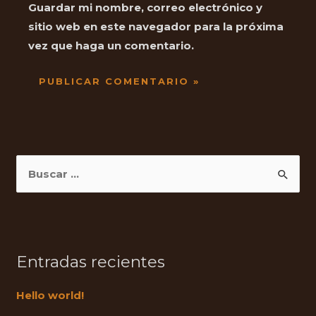
Guardar mi nombre, correo electrónico y
sitio web en este navegador para la próxima
vez que haga un comentario.
B
u
s
c
Entradas recientes
a
r
Hello world!
p