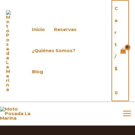
Ir
C
al
contenido
a
Inicio
Reservas
r
t
¿Quiénes Somos?
/
$
Blog
0
MA
ME